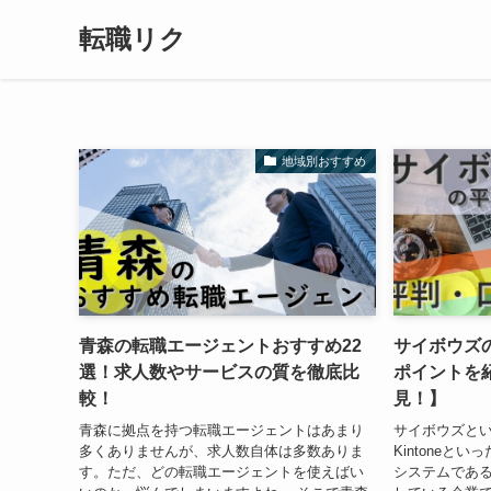
転職リク
地域別おすすめ
青森の転職エージェントおすすめ22
サイボウズ
選！求人数やサービスの質を徹底比
ポイントを
較！
見！】
青森に拠点を持つ転職エージェントはあまり
サイボウズといえ
多くありませんが、求人数自体は多数ありま
Kintoneと
す。ただ、どの転職エージェントを使えばい
システムであ