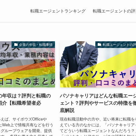
転職エージェントランキング
転職エージェントの評
企業の年収・転職事情
転職エージェントの
の年収は？評判と転職の
パソナキャリアはどんな転職エー
紹介【転職希望者必
ェント？評判やサービスの特徴を
底解説
ば、サイボウズOfficeや
現在転職活動中の方や、近い将来に転職を
いったWeb上で情報共有などを行う
えている方のなかには、「パソナキャリア
るグループウェアを開発、提供
てどういう転職エージェントなんだろう？