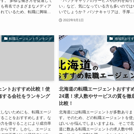
す。 多様な働き方を促進して
「パソナキャリアのサービスや評判を知り
ても有名でさまざまなメディア
い」など、気になっている方も多いのでは
れているため、転職に興味...
いでしょうか？ パソナキャリアは、手厚...
2022年9月1日
転職エージェントランキング
地域別おす
ェントおすすめ比較！使
北海道の転職エージェントおすす
悔する会社をランキング
24選！求人数やサービスの質を徹
比較！
敗しないためにも、転職エージ
北海道には転職エージェントが多数ありま
することをおすすめします。な
す。そのため、どの転職エージェントを使
の力を借りることにより成功率
ばいいか悩んでしまいますよね。 そこで
るからです。しかし、エージェ
道に数ある転職エージェントの求人数や特