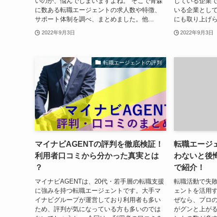
いのか、悩んでしまいますよね。 そこで青森
している企業で
に数ある転職エージェントの求人数や特徴、
いる企業とし
サポート体制を調べ、まとめました。他...
にも取り上げら
2022年9月3日
2022年9月3日
転職エージェントの評判
マイナビAGENTの評判を徹底検証！
転職エージ
利用者口コミから分かった真実とは
わないと後
？
で紹介！
マイナビAGENTは、20代・若手層の転職支援
転職活動で失
に強みを持つ転職エージェントです。大手マ
ェントを活用
イナビグループが運営しており利用者も多い
ぜなら、プロ
ため、評判が気になっている方も多いのでは
がグンと上が