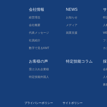
会社情報
NEWS
サ
経営理念
お知らせ
特
会社概要
メディア
人
代表メッセージ
就業支援
W
社員紹介
フ
数字で見るKMT
カ
お客様の声
特定技能コラム
採
受け入れ企業様
会
特定技能外国人
人
募
プライバシーポリシー
サイトポリシー