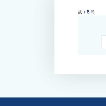
６
残り
問