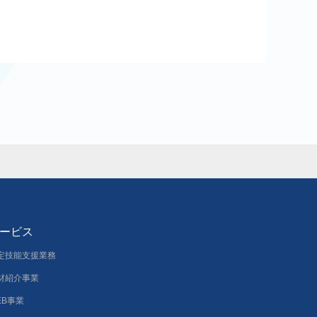
ービス
定技能支援業務
材紹介事業
EB事業