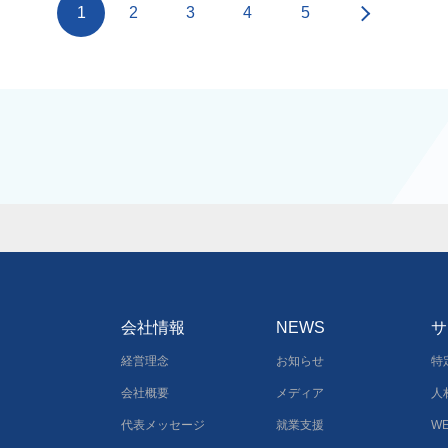
1
2
3
4
5
会社情報
NEWS
サ
経営理念
お知らせ
特
会社概要
メディア
人
代表メッセージ
就業支援
W