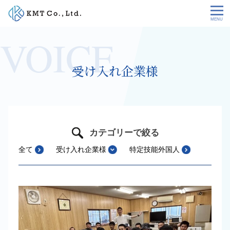
Skip
to
content
会社情報
受け入れ企業様
NEWS
サービス
お客様の声
カテゴリーで絞る
全て
受け入れ企業様
特定技能外国人
特定技能コラム
採用情報
お問い合わせ