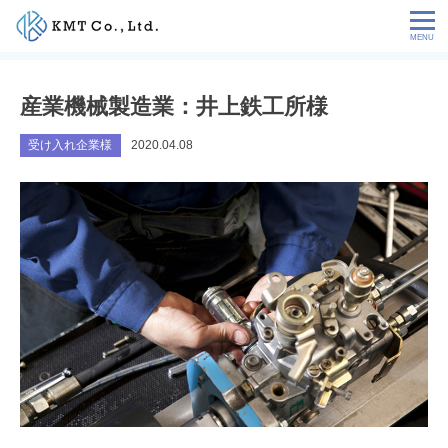
Skip
to
content
会社情報
産業機械製造業：井上鉄工所様
NEWS
受け入れ企業様
2020.04.08
サービス
お客様の声
特定技能コラム
採用情報
お問い合わせ