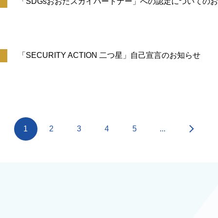
「SDGsおおたスカイパートナー」への認定についての
「SECURITY ACTION 二つ星」自己宣言のお知らせ
1
2
3
4
5
...