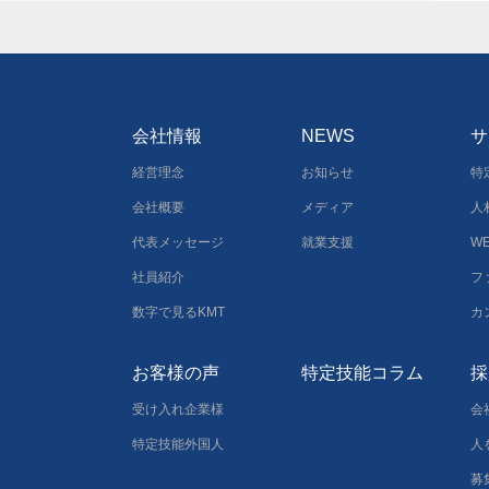
会社情報
NEWS
サ
経営理念
お知らせ
特
会社概要
メディア
人
代表メッセージ
就業支援
W
社員紹介
フ
数字で見るKMT
カ
お客様の声
特定技能コラム
採
受け入れ企業様
会
特定技能外国人
人
募