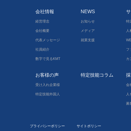
会社情報
NEWS
サ
経営理念
お知らせ
特
会社概要
メディア
人
代表メッセージ
就業支援
W
社員紹介
フ
数字で見るKMT
カ
お客様の声
特定技能コラム
採
受け入れ企業様
会
特定技能外国人
人
募
プライバシーポリシー
サイトポリシー