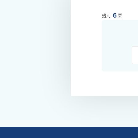
６
残り
問