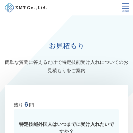
Skip
to
content
会社情報
NEWS
お見積もり
サービス
簡単な質問に答えるだけで特定技能受け入れについてのお
見積もりをご案内
お客様の声
特定技能コラム
６
残り
問
採用情報
特定技能外国人はいつまでに受け入れたいで
お問い合わせ
すか？