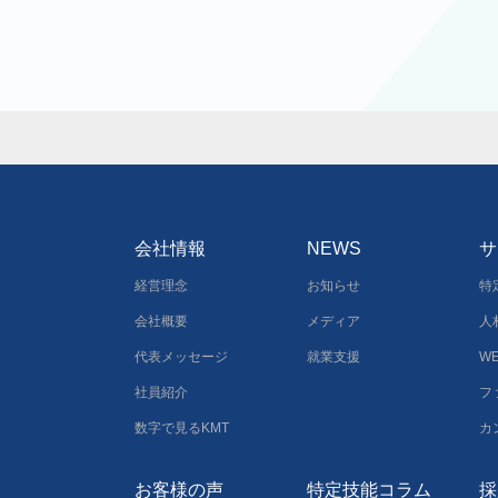
会社情報
NEWS
サ
経営理念
お知らせ
特
会社概要
メディア
人
代表メッセージ
就業支援
W
社員紹介
フ
数字で見るKMT
カ
お客様の声
特定技能コラム
採