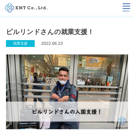
Skip
to
content
会社情報
ピルリンドさんの就業支援！
NEWS
2022.06.23
就業支援
サービス
お客様の声
特定技能コラム
採用情報
お問い合わせ