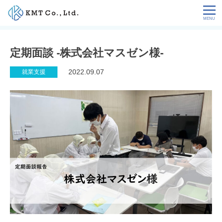
Skip
to
content
会社情報
定期面談 -株式会社マスゼン様-
NEWS
2022.09.07
就業支援
サービス
お客様の声
特定技能コラム
採用情報
お問い合わせ