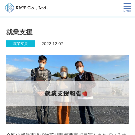
Skip
to
content
会社情報
就業支援
NEWS
2022.12.07
就業支援
サービス
お客様の声
特定技能コラム
採用情報
お問い合わせ