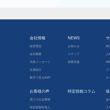
会社情報
NEWS
サ
経営理念
お知らせ
特
会社概要
メディア
人
代表メッセージ
就業支援
W
社員紹介
フ
数字で見るKMT
カ
お客様の声
特定技能コラム
採
受け入れ企業様
会
特定技能外国人
人