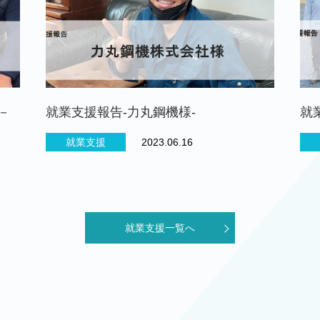
－
就業支援報告-力丸鋼機様-
就
就業支援
2023.06.16
就業支援一覧へ