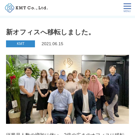
Skip
to
content
会社情報
新オフィスへ移転しました。
NEWS
2021.06.15
KMT
サービス
お客様の声
特定技能コラム
採用情報
お問い合わせ