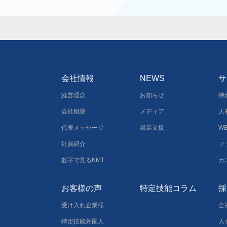
会社情報
NEWS
サ
経営理念
お知らせ
特
会社概要
メディア
人
代表メッセージ
就業支援
W
社員紹介
フ
数字で見るKMT
カ
お客様の声
特定技能コラム
採
受け入れ企業様
会
特定技能外国人
人