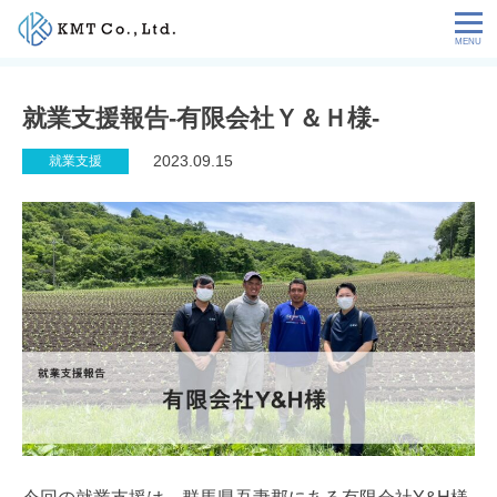
Skip
to
content
会社情報
就業支援報告-有限会社Ｙ＆Ｈ様-
NEWS
2023.09.15
就業支援
サービス
お客様の声
特定技能コラム
採用情報
お問い合わせ