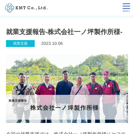
Skip
to
content
会社情報
就業支援報告-株式会社一ノ坪製作所様-
NEWS
2023.10.06
就業支援
サービス
お客様の声
特定技能コラム
採用情報
お問い合わせ