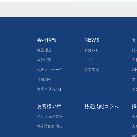
会社情報
NEWS
サ
経営理念
お知らせ
特
会社概要
メディア
人
代表メッセージ
就業支援
W
社員紹介
フ
数字で見るKMT
カ
お客様の声
特定技能コラム
採
受け入れ企業様
会
特定技能外国人
人
募