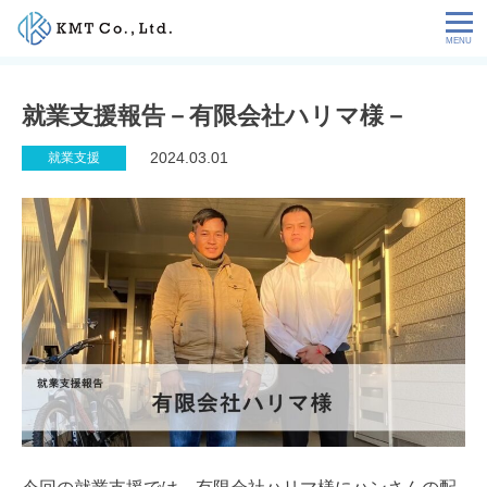
Skip
to
content
会社情報
就業支援報告－有限会社ハリマ様－
NEWS
2024.03.01
就業支援
サービス
お客様の声
特定技能コラム
採用情報
お問い合わせ