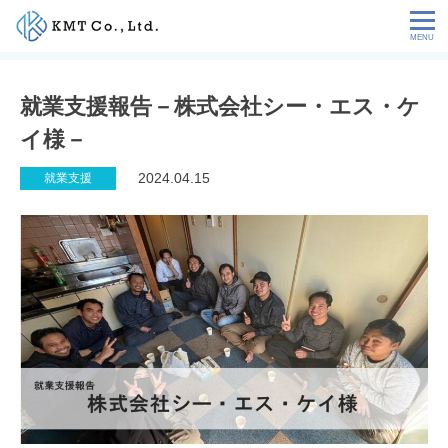
Skip
to
content
会社情報
就業支援報告－株式会社シー・エス・ケ
イ様－
NEWS
2024.04.15
就業支援
サービス
お客様の声
特定技能コラム
採用情報
お問い合わせ