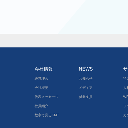
会社情報
NEWS
サ
経営理念
お知らせ
特
会社概要
メディア
人
代表メッセージ
就業支援
W
社員紹介
フ
数字で見るKMT
カ