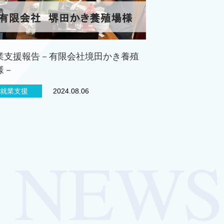
業支援報告－有限会社境田かき養殖
様－
就業支援
2024.08.06