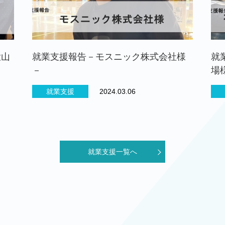
大山
就業支援報告－モスニック株式会社様
就
－
場
就業支援
2024.03.06
就業支援一覧へ