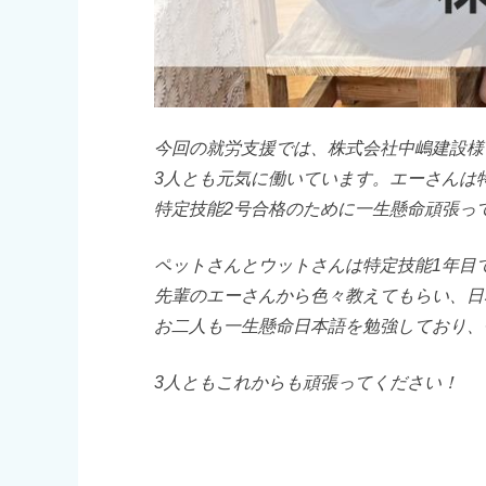
今回の就労支援では、株式会社中嶋建設様
3人とも元気に働いています。エーさんは
特定技能2号合格のために一生懸命頑張っ
ペットさんとウットさんは特定技能1年目
先輩のエーさんから色々教えてもらい、日
お二人も一生懸命日本語を勉強しており、
3人ともこれからも頑張ってください！