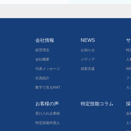
会社情報
NEWS
サ
経営理念
お知らせ
特
会社概要
メディア
人
代表メッセージ
就業支援
W
社員紹介
フ
数字で見るKMT
カ
お客様の声
特定技能コラム
採
受け入れ企業様
会
特定技能外国人
人