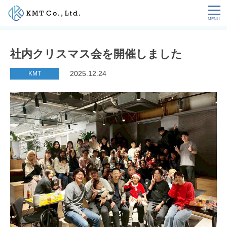
Skip
to
content
会社情報
社内クリスマス会を開催しました
NEWS
2025.12.24
KMT
サービス
お客様の声
特定技能コラム
採用情報
お問い合わせ