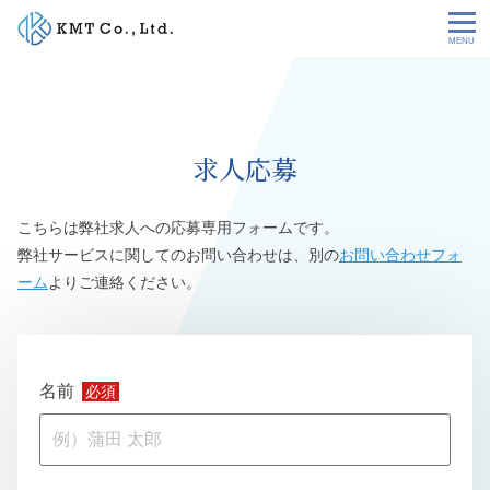
Skip
to
content
会社情報
NEWS
求人応募
サービス
こちらは弊社求人への応募専用フォームです。
弊社サービスに関してのお問い合わせは、別の
お問い合わせフォ
お客様の声
ーム
よりご連絡ください。
特定技能コラム
名前
必須
採用情報
お問い合わせ