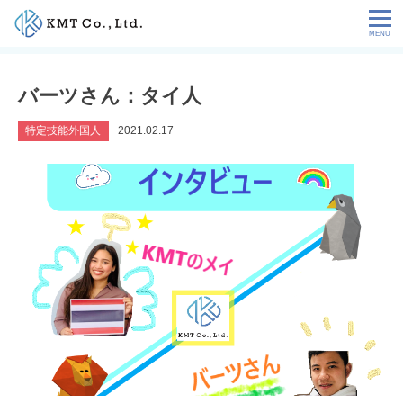
Skip
to
content
会社情報
バーツさん：タイ人
NEWS
特定技能外国人
2021.02.17
サービス
お客様の声
特定技能コラム
採用情報
お問い合わせ