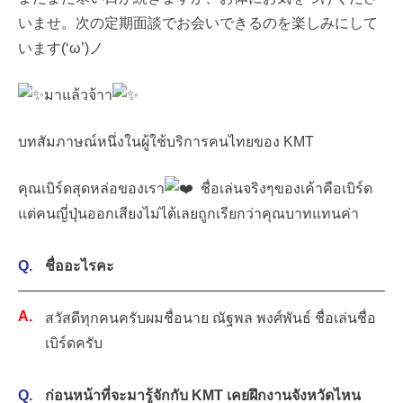
いませ。次の定期面談でお会いできるのを楽しみにして
います(‘ω’)ノ
มาแล้วจ้าา
บทสัมภาษณ์หนึ่งในผู้ใช้บริการคนไทยของ KMT
คุณเบิร์ดสุดหล่อของเรา
ชื่อเล่นจริงๆของเค้าคือเบิร์ด
แต่คนญี่ปุ่นออกเสียงไม่ได้เลยถูกเรียกว่าคุณบาทแทนค่า
ชื่ออะไรคะ
สวัสดีทุกคนครับผมชื่อนาย ณัฐพล พงศ์พันธ์ ชื่อเล่นชื่อ
เบิร์ดครับ
ก่อนหน้าที่จะมารู้จักกับ KMT เคยฝึกงานจังหวัดไหน