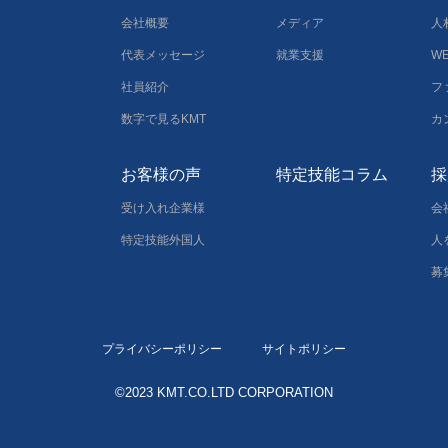
会社概要
メディア
人
代表メッセージ
就業支援
W
社員紹介
フ
数字で見るKMT
カ
お客様の声
特定技能コラム
採
受け入れ企業様
会
特定技能外国人
人
募
プライバシーポリシー
サイトポリシー
©2023 KMT.CO.LTD CORPORATION