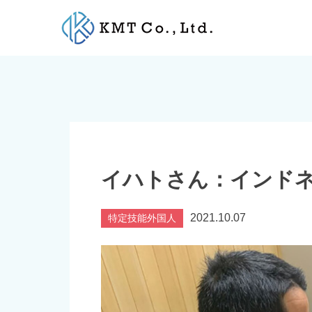
Skip
to
content
イハトさん：インド
2021.10.07
特定技能外国人