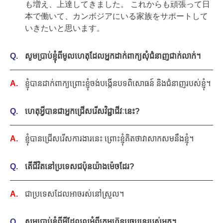
も増え、上達してきました。 これからも頑張って日
本で働いて、カンボジアにいる家族をサポートして
いきたいと思います。
សូមប្រាប់ខ្ញុំពីមូលហេតុដែលអ្នកដាក់ពាក្យសុំជំនាញជាក់លាក់។
ខ្ញុំបានដាក់ពាក្យព្រោះខ្ញុំចង់បង្កើនបទពិសោធន៍ និងជំនាញរបស់ខ្ញុំ។
ហេតុអ្វីបានជាអ្នកជ្រើសរើសវិជ្ជាជីវៈនេះ?
ខ្ញុំបានជ្រើសរើសការងារនេះ ព្រោះខ្ញុំគិតថាវាសាកសមនឹងខ្ញុំ។
តើជីវិតនៅប្រទេសជប៉ុនយ៉ាងម៉េចដែរ?
ជាប្រទេសដែលអាចរស់នៅស្រួល។
សូមប្រាប់ខ្ញុំពីអ្វីដែលល្អអំពីក្រុមហ៊ុនបច្ចុប្បន្នរបស់អ្នក។