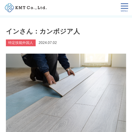
Skip
to
content
会社情報
インさん：カンボジア人
NEWS
特定技能外国人
2024.07.02
サービス
お客様の声
特定技能コラム
採用情報
お問い合わせ