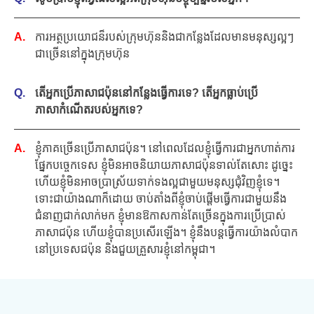
ការអត្ថប្រយោជន៏របស់ក្រុមហ៊ុននិងជាកន្លែងដែលមានមនុស្សល្អៗ
ជាច្រើននៅក្នុងក្រុមហ៊ុន
តើអ្នកប្រើភាសាជប៉ុននៅកន្លែងធ្វើការទេ? តើអ្នកធ្លាប់ប្រើ
ភាសាកំណើតរបស់អ្នកទេ?
ខ្ញុំភាគច្រើនប្រើភាសាជប៉ុន។ នៅពេលដែលខ្ញុំធ្វើការជាអ្នកហាត់ការ
ផ្នែកបច្ចេកទេស ខ្ញុំមិនអាចនិយាយភាសាជប៉ុនទាល់តែសោះ ដូច្នេះ
ហើយខ្ញុំមិនអាចប្រាស្រ័យទាក់ទងល្អជាមួយមនុស្សជុំវិញខ្ញុំទេ។
ទោះជាយ៉ាងណាក៏ដោយ ចាប់តាំងពីខ្ញុំចាប់ផ្តើមធ្វើការជាមួយនឹង
ជំនាញជាក់លាក់មក ខ្ញុំមានឱកាសកាន់តែច្រើនក្នុងការប្រើប្រាស់
ភាសាជប៉ុន ហើយខ្ញុំបានប្រសើរឡើង។ ខ្ញុំ​នឹង​បន្ត​ធ្វើ​ការ​យ៉ាង​លំបាក​
នៅ​ប្រទេស​ជប៉ុន និង​ជួយ​គ្រួសារ​ខ្ញុំ​នៅ​កម្ពុជា។