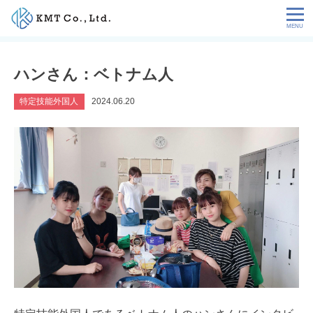
Skip
to
content
会社情報
ハンさん：ベトナム人
NEWS
特定技能外国人
2024.06.20
サービス
お客様の声
特定技能コラム
採用情報
お問い合わせ