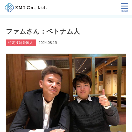
Skip
to
content
会社情報
ファムさん：ベトナム人
NEWS
特定技能外国人
2024.08.15
サービス
お客様の声
特定技能コラム
採用情報
お問い合わせ