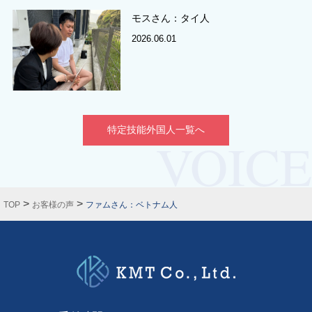
モスさん：タイ人
2026.06.01
特定技能外国人一覧へ
>
>
TOP
お客様の声
ファムさん：ベトナム人