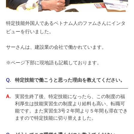
特定技能外国人であるベトナム人のファムさんにインタ
ビューを行いました。
サーさんは、建設業の会社で働かれています。
※ページ下部に現地語も記載しております。
特定技能で働こうと思った理由を教えてください。
実習生終了後、特定技能になったら、この制度の福
利厚生は技能実習生の制度より給料も高い、転職可
能です。また実習生3号２年間より５年間も滞在でき
ますので特定技能に切り替えました。