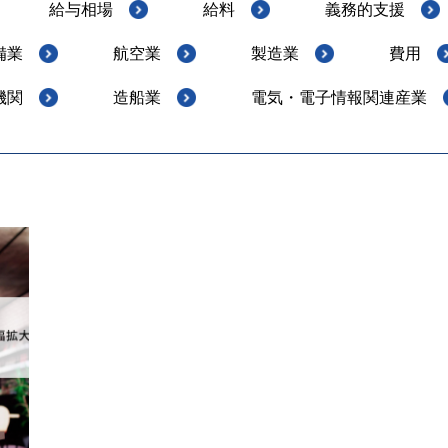
給与相場
給料
義務的支援
備業
航空業
製造業
費用
機関
造船業
電気・電子情報関連産業