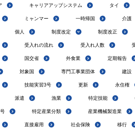
ア
キャリアアップシステム
タイ
ミャンマー
一時帰国
介護
個人
制度改定
制度改正
受入れの流れ
受入れ人数
国交省
外食業
定期報告
対象国
専門工事業団体
建設
技能実習3号
更新
永住権
派遣
漁業
特定技能
2号
特定産業分類
産業機械製造業
直接雇用
社会保険
移行