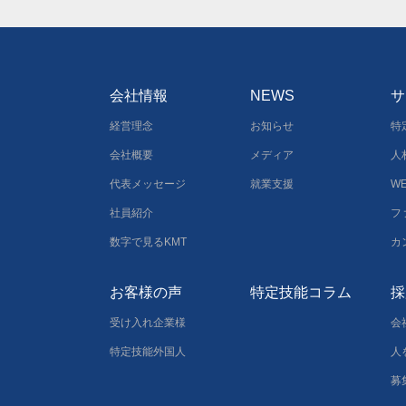
会社情報
NEWS
サ
経営理念
お知らせ
特
会社概要
メディア
人
代表メッセージ
就業支援
W
社員紹介
フ
数字で見るKMT
カ
お客様の声
特定技能コラム
採
受け入れ企業様
会
特定技能外国人
人
募