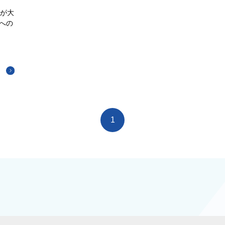
」が大
への
1