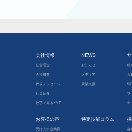
会社情報
NEWS
サ
経営理念
お知らせ
特
会社概要
メディア
人
代表メッセージ
就業支援
W
社員紹介
フ
数字で見るKMT
カ
お客様の声
特定技能コラム
採
受け入れ企業様
会