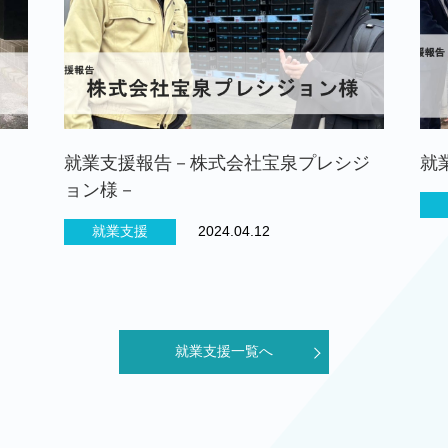
就業支援報告－株式会社宝泉プレシジ
就
ョン様－
就業支援
2024.04.12
就業支援一覧へ