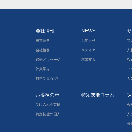
会社情報
NEWS
サ
経営理念
お知らせ
特
会社概要
メディア
人
代表メッセージ
就業支援
W
社員紹介
フ
数字で見るKMT
カ
お客様の声
特定技能コラム
採
受け入れ企業様
会
特定技能外国人
人
募