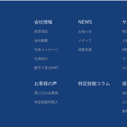
会社情報
NEWS
サ
経営理念
お知らせ
特
会社概要
メディア
人
代表メッセージ
就業支援
W
社員紹介
フ
数字で見るKMT
カ
お客様の声
特定技能コラム
採
受け入れ企業様
会
特定技能外国人
人
募