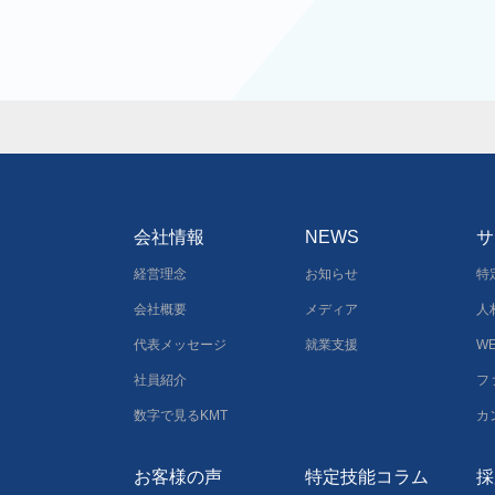
会社情報
NEWS
サ
経営理念
お知らせ
特
会社概要
メディア
人
代表メッセージ
就業支援
W
社員紹介
フ
数字で見るKMT
カ
お客様の声
特定技能コラム
採