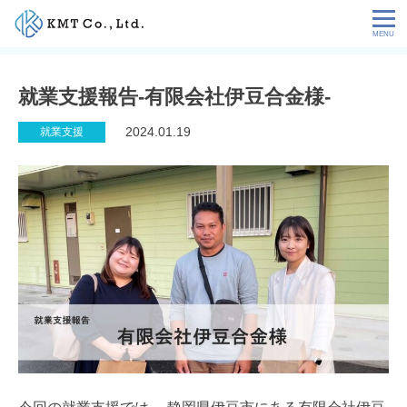
Skip
to
content
会社情報
就業支援報告-有限会社伊豆合金様-
NEWS
2024.01.19
就業支援
サービス
お客様の声
特定技能コラム
採用情報
お問い合わせ