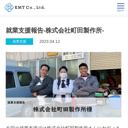
Skip
to
content
会社情報
就業支援報告-株式会社町田製作所-
NEWS
2023.04.12
就業支援
サービス
お客様の声
特定技能コラム
採用情報
お問い合わせ