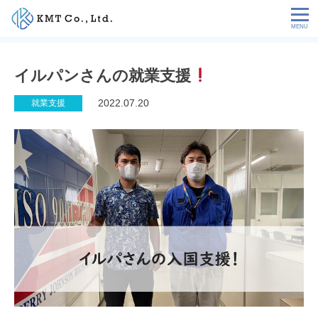
Skip
to
content
会社情報
イルパンさんの就業支援
NEWS
2022.07.20
就業支援
サービス
お客様の声
特定技能コラム
採用情報
お問い合わせ