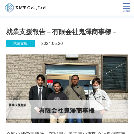
Skip
to
content
会社情報
就業支援報告－有限会社鬼澤商事様－
NEWS
2024.05.20
就業支援
サービス
お客様の声
特定技能コラム
採用情報
お問い合わせ