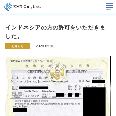
Skip
to
content
会社情報
インドネシアの方の許可をいただきま
した。
NEWS
2020.03.18
お知らせ
サービス
お客様の声
特定技能コラム
採用情報
お問い合わせ