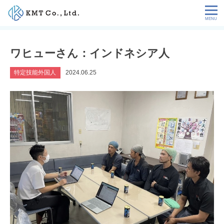
Skip
to
content
会社情報
ワヒューさん：インドネシア人
NEWS
特定技能外国人
2024.06.25
サービス
お客様の声
特定技能コラム
採用情報
お問い合わせ