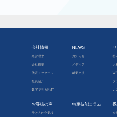
会社情報
NEWS
サ
経営理念
お知らせ
特
会社概要
メディア
人
代表メッセージ
就業支援
W
社員紹介
フ
数字で見るKMT
カ
お客様の声
特定技能コラム
採
受け入れ企業様
会