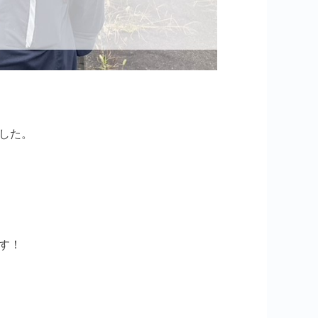
した。
す！