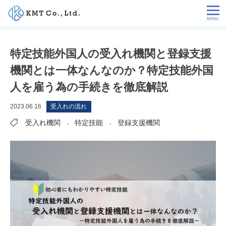
Skip
to
content
会社情報
特定技能外国人の受入れ機関と登録支援
機関とは一体なんなのか？特定技能外国
NEWS
人を雇う為の手続きを徹底解説
サービス
2023.06.16
受入れの流れ
受入れ機関
,
特定技能
,
登録支援機関
お客様の声
特定技能コラム
採用情報
お問い合わせ