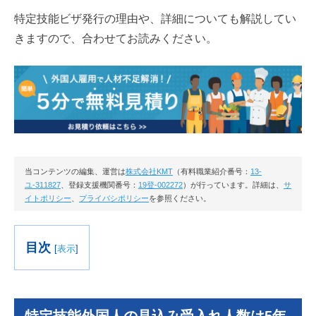
特定技能ビザ発行の理由や、詳細についても解説してい
きますので、合わせてお読みください。
当コンテンツの編集、運営は
株式会社KMT
（有料職業紹介番号：
13-
ユ-311827
、登録支援機関番号：
19登-002272
）が行っています。詳細は、
サ
イトポリシー
、
プライバシポリシー
を参照ください。
目次
[
表示
]