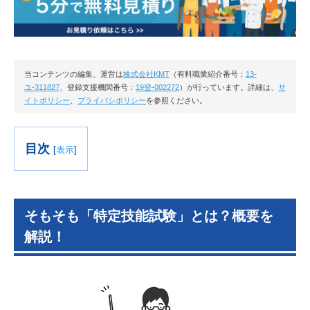
当コンテンツの編集、運営は
株式会社KMT
（有料職業紹介番号：
13-
ユ-311827
、登録支援機関番号：
19登-002272
）が行っています。詳細は、
サ
イトポリシー
、
プライバシポリシー
を参照ください。
目次
[
表示
]
そもそも「特定技能試験」とは？概要を
解説！