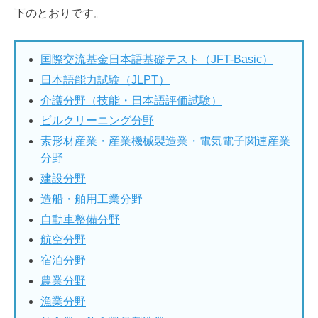
下のとおりです。
国際交流基金日本語基礎テスト（JFT-Basic）
日本語能力試験（JLPT）
介護分野（技能・日本語評価試験）
ビルクリーニング分野
素形材産業・産業機械製造業・電気電子関連産業
分野
建設分野
造船・舶用工業分野
自動車整備分野
航空分野
宿泊分野
農業分野
漁業分野