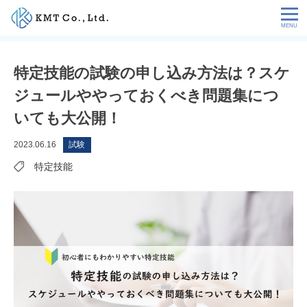
Skip
to
content
会社情報
特定技能の試験の申し込み方法は？スケ
ジュールややっておくべき問題集につ
NEWS
いても大公開！
サービス
2023.06.16
試験
特定技能
お客様の声
特定技能コラム
採用情報
お問い合わせ