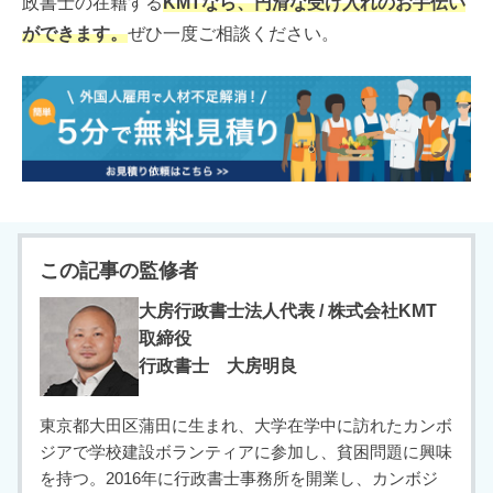
政書士の在籍する
KMTなら、円滑な受け入れのお手伝い
ができます。
ぜひ一度ご相談ください。
この記事の監修者
大房行政書士法人代表 / 株式会社KMT
取締役
行政書士 大房明良
東京都大田区蒲田に生まれ、大学在学中に訪れたカンボ
ジアで学校建設ボランティアに参加し、貧困問題に興味
を持つ。2016年に行政書士事務所を開業し、カンボジ