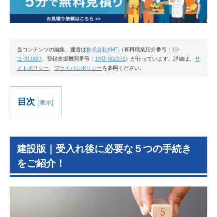
当コンテンツの編集、運営は
株式会社KMT
（有料職業紹介番号：
13-
ユ-311827
、登録支援機関番号：
19登-002272
）が行っています。詳細は、
サ
イトポリシー
、
プライバシポリシー
を参照ください。
目次
[
表示
]
建設版｜受入れ後に必要な５つの手続き
をご紹介！