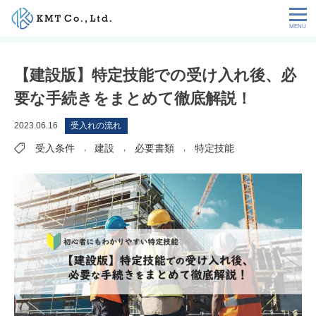
Skip
to
content
会社情報
【建設版】特定技能での受け入れ後、必
要な手続きをまとめて徹底解説！
NEWS
2023.06.16
受入れの流れ
サービス
受入条件
,
建設
,
必要書類
,
特定技能
お客様の声
特定技能コラム
採用情報
お問い合わせ